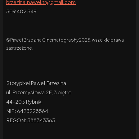
brzezina.pawel.tr@gmail.com
509 402 549
©Paweł Brzezina Cinematography 2025, wszelkie prawa
zastrzeżone.
Storypixel Paweł Brzezina
ul. Przemysłowa 2F, 3 piętro
44-203 Rybnik
NIP: 6423228564
REGON: 388343363