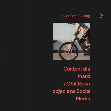
video marketing
s
Content dla
marki
TOSA
Rolki i
zdjęcia na Social
Media