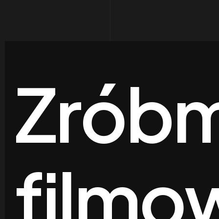
Zróbm
filmo