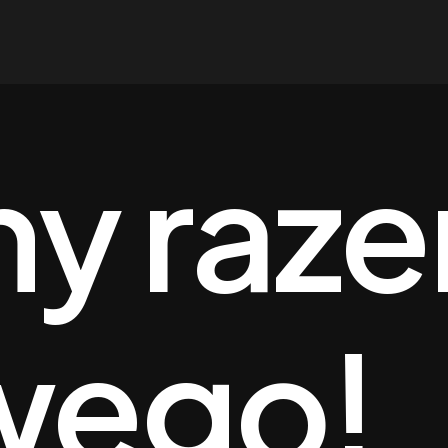
y raze
wego!