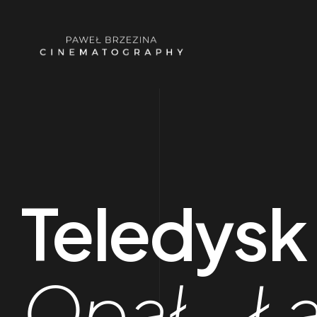
Teledysk
Opał – Ł