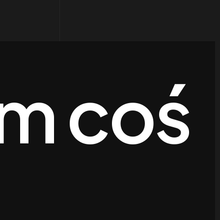
m coś